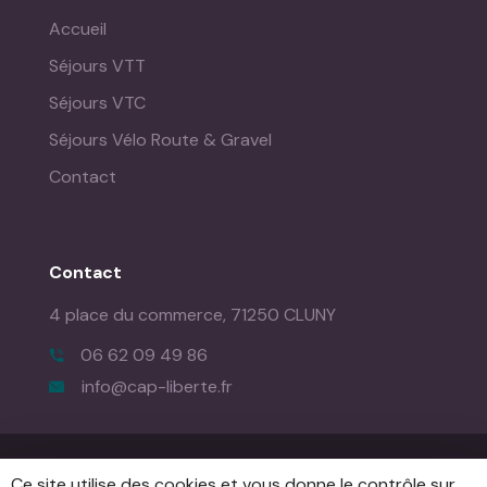
Accueil
Séjours VTT
Séjours VTC
Séjours Vélo Route & Gravel
Contact
Contact
4 place du commerce,
71250 CLUNY
06 62 09 49 86
info@cap-liberte.fr
Mentions Légales
|
Creation de Site Internet : IMS ON
Ce site utilise des cookies et vous donne le contrôle sur