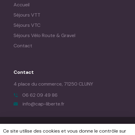
Accueil
Séjours VTT
Séjours VTC
Séjours Vélo Route & Gravel
Contact
Contact
4 place du commerce,
71250 CLUNY
06 62 09 49 86
info@cap-liberte.fr
Mentions Légales
|
Creation de Site Internet : IMS ON
Ce site utilise des cookies et vous donne le contrôle sur