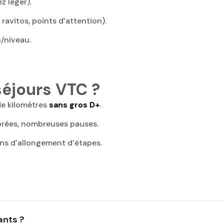
z léger).
 ravitos, points d’attention).
/niveau.
séjours VTC ?
de kilomètres
sans gros D+
.
brées, nombreuses pauses.
ns d’allongement d’étapes.
ants ?