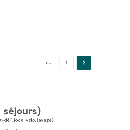
←
1
2
n séjours)
-déj’, local vélo, lavage).