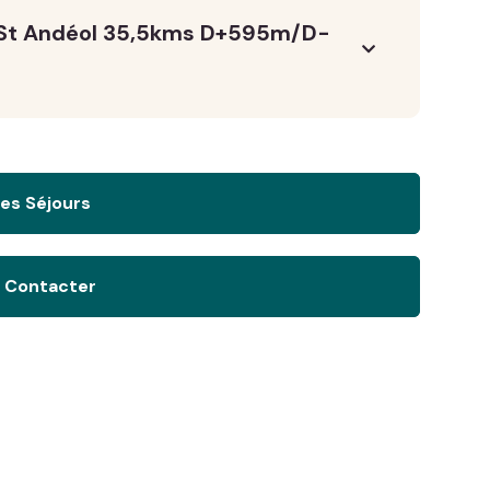
 St Andéol 35,5kms D+595m/D-
es Séjours
 Contacter