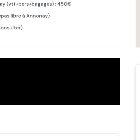
nay (vtt+pers+bagages) : 450€
epas libre à Annonay)
onsulter)