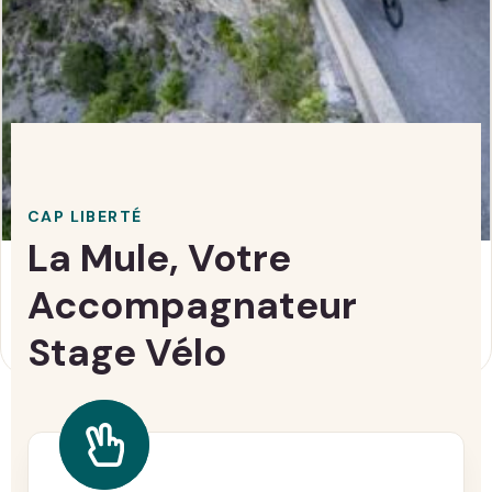
CAP LIBERTÉ
La Mule, Votre
La Durance À Vélo
Accompagnateur
785,00
€
Stage Vélo