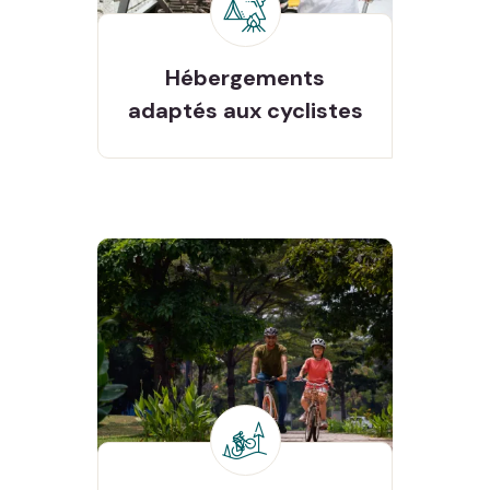
Hébergements adaptés
aux cyclistes
Hébergements
adaptés aux cyclistes
Vous profitez, on s’occupe