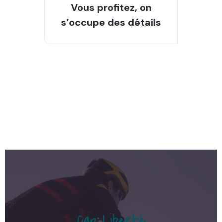
des détails
Vous profitez, on
s’occupe des détails
Cap Liberté