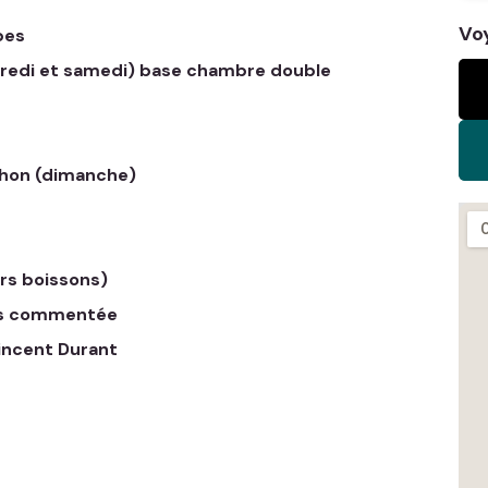
Vo
bes
ndredi et samedi) base chambre double
thon (dimanche)
ors boissons)
es commentée
incent Durant