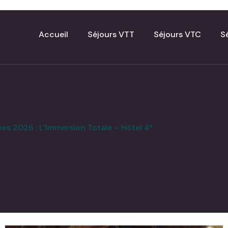
Accueil
Séjours VTT
Séjours VTC
S
s 2026 : L’Immersion Totale – Hôtel 4*