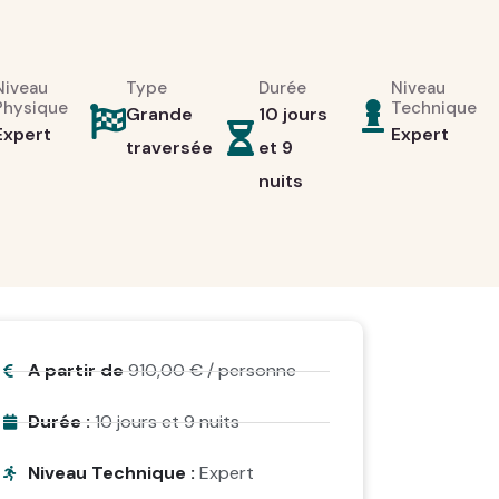
Niveau
Type
Durée
Niveau
Physique
Technique
Grande
10 jours
Expert
Expert
traversée
et 9
nuits
A partir de
910,00
€
/ personne
Durée :
10 jours et 9 nuits
Niveau Technique :
Expert