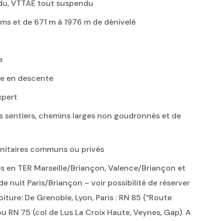
u, VTTAE tout suspendu
kms et de 671 m à 1976 m de dénivelé
e
e en descente
xpert
s sentiers, chemins larges non goudronnés et de
nitaires communs ou privés
es en TER Marseille/Briançon, Valence/Briançon et
e nuit Paris/Briançon – voir possibilité de réserver
voiture: De Grenoble, Lyon, Paris : RN 85 (“Route
u RN 75 (col de Lus La Croix Haute, Veynes, Gap). A