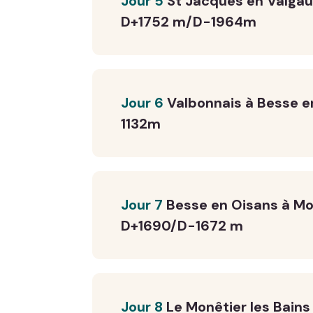
Jour 5
St Jacques en Valga
D+1752 m/D-1964m
Jour 6
Valbonnais à Besse 
1132m
Jour 7
Besse en Oisans à Mon
D+1690/D-1672 m
Jour 8
Le Monêtier les Bain