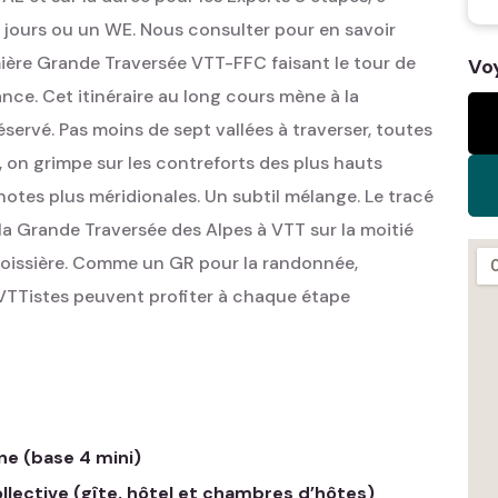
4 jours ou un WE. Nous consulter pour en savoir
mière Grande Traversée VTT-FFC faisant le tour de
Vo
ance. Cet itinéraire au long cours mène à la
servé. Pas moins de sept vallées à traverser, toutes
, on grimpe sur les contreforts des plus hauts
otes plus méridionales. Un subtil mélange. Le tracé
a Grande Traversée des Alpes à VTT sur la moitié
 Moissière. Comme un GR pour la randonnée,
les VTTistes peuvent profiter à chaque étape
nne (base 4 mini)
lective (gîte, hôtel et chambres d’hôtes)