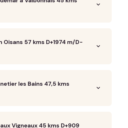
udemar à Valbonnais 45 kms
en Oisans 57 kms D+1974 m/D-
etier les Bains 47,5 kms
s aux Vigneaux 45 kms D+909