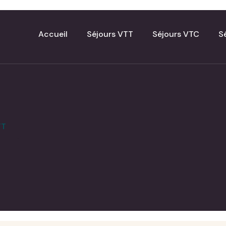
Accueil
Séjours VTT
Séjours VTC
S
TT