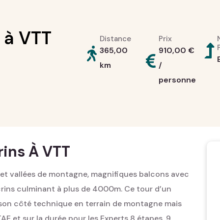
 à VTT
Distance
Prix
365,00
910,00
€
km
/
personne
rins À VTT
 et vallées de montagne, magnifiques balcons avec
Ecrins culminant à plus de 4000m. Ce tour d’un
ar son côté technique en terrain de montagne mais
TAE et sur la durée pour les Experts 8 étapes, 9