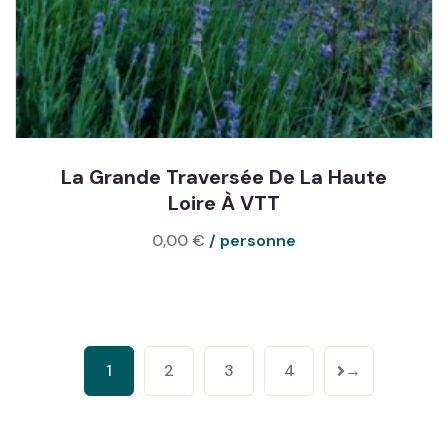
La Grande Traversée De La Haute
Loire À VTT
0,00
€
1
2
3
4
→