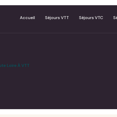
Accueil
Séjours VTT
Séjours VTC
S
ute Loire À VTT