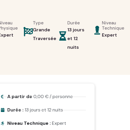
Niveau
Type
Durée
Niveau
Physique
Technique
Grande
13 jours
Expert
Expert
Traversée
et 12
nuits
A partir de
0,00
€
/ personne
Durée :
13 jours et 12 nuits
Niveau Technique :
Expert