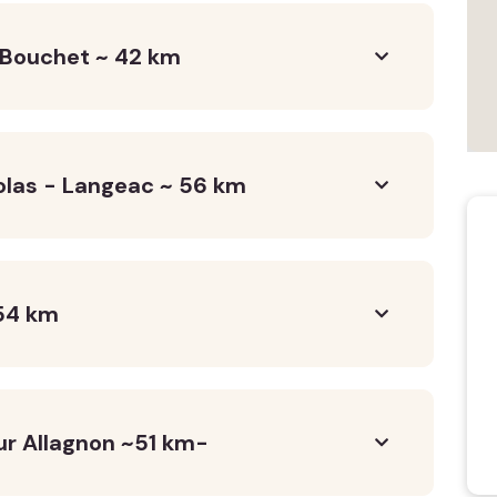
 Bouchet ~ 42 km
olas - Langeac ~ 56 km
54 km
r Allagnon ~51 km-