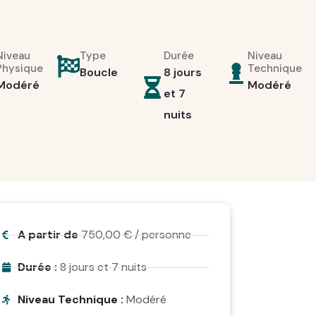
Niveau
Type
Durée
Niveau
Physique
Technique
Boucle
8 jours
Modéré
Modéré
et 7
nuits
A partir de
750,00
€
/ personne
Durée :
8 jours et 7 nuits
Niveau Technique :
Modéré