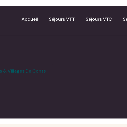
Accueil
Séjours VTT
Séjours VTC
S
s & Villages De Conte